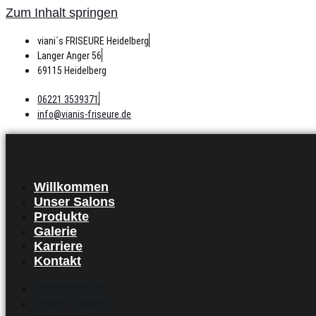
Zum Inhalt springen
viani´s FRISEURE Heidelberg
Langer Anger 56
69115 Heidelberg
06221 3539371
info@vianis-friseure.de
Willkommen
Unser Salons
Produkte
Galerie
Karriere
Kontakt
Willkommen
Unser Salons